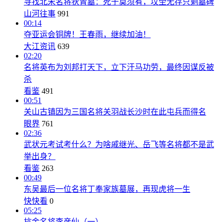
寻找北宋名将狄青墓：死于莫须有，坟茔无存只剩墓碑
山河往事
991
00:14
夺亚运会铜牌！王春雨，继续加油！
大江资讯
639
02:20
名将英布为刘邦打天下，立下汗马功劳，最终因谋反被
杀
看鉴
491
00:51
关山古镇因为三国名将关羽战长沙时在此屯兵而得名
眼界
761
02:36
武状元考试考什么？为啥戚继光、岳飞等名将都不是武
举出身？
看鉴
263
00:49
东吴最后一位名将丁奉家族墓展，再现虎将一生
快快看
0
05:25
抗金名将李彦仙（一）