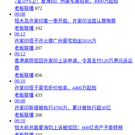
7室5厅6卫！夏海钧广州豪宅被拍卖，4900万起拍
老板联播
872
00:08
恒大及许家印案一审开庭，许家印当庭认罪悔罪
老板联播
192
00:12
许家印侄子许火健广州豪宅拍出5016万
老板联播
207
00:12
香港高院驳回许家印上诉申请，令其支付120万港元诉讼
费
老板联播
856
00:10
许家印侄子豪宅折价拍卖，4400万起拍
老板联播
433
00:08
许家印新增被执行4700万，累计被执行超30亿
老板联播
266
00:10
恒大前总裁夏海钧上诉被驳回：600亿资产不能转移
老板联播
333