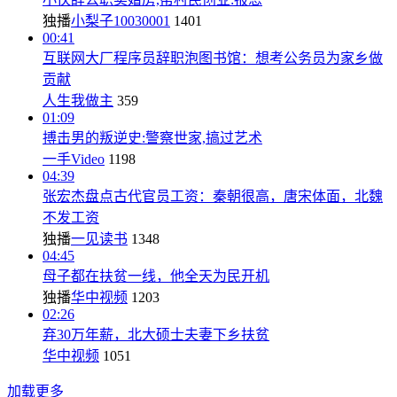
独播
小梨子10030001
1401
00:41
互联网大厂程序员辞职泡图书馆：想考公务员为家乡做
贡献
人生我做主
359
01:09
搏击男的叛逆史:警察世家,搞过艺术
一手Video
1198
04:39
张宏杰盘点古代官员工资：秦朝很高，唐宋体面，北魏
不发工资
独播
一见读书
1348
04:45
母子都在扶贫一线，他全天为民开机
独播
华中视频
1203
02:26
弃30万年薪，北大硕士夫妻下乡扶贫
华中视频
1051
加载更多