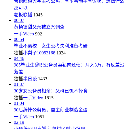
曹德旺谈大学生考公热：有本事动手有饭吃，想做什么
都可以
老板联播
1045
00:07
黄杨钿甜父亲被立案调查
一手Video
902
00:54
毕业不离校，女生公考失利准备考研
独播
小梨子10053168
1034
04:46
985毕业生辞职公务员卖猪肉还债：月入3万，有反差没
落差
独播
半日谈
1433
01:37
30岁女公务员相亲：父母已饥不择食
独播
一手Video
1815
01:04
90后辞掉公务员，自主创业制造金蛋
一手Video
1051
02:19
小伙辞公职卖婚房,帮村民创业:报恩