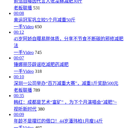
俞浩自曝因代言人张凌赫减肥30斤
老板联播
531
00:08
奥运冠军巩立姣5个月减重50斤
一手Video
650
00:12
45岁阿娇自曝易胖体质，分享不节食不断碳的邪修减肥
法
一手Video
745
00:07
锤娜丽莎辟谣吃减肥药减肥
一手Video
318
00:10
深圳一公司举办“百万减重大赛”，减重1斤奖励500元
老板联播
789
00:35
韩红：成都是艺术“富矿” ，为下个月演唱会“减肥”~
视听新时代
380
00:09
年龄不是摆烂的借口！44岁潘玮柏1月瘦14斤
一手Video
497