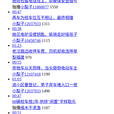
她拾包留电话找主，却被保安登错号
独播
小梨子11860077
1550
00:47
两车为抢车位互不相让，最终相撞
小梨子12037933
1311
00:38
她见电驴没拔钥匙，偷骑走好接孩子
小梨子10458746
1115
01:23
老汉路边收停车费，司机却收违停单
梨福建
970
00:55
奔驰车从天而降，当头砸倒电动车主
小梨子12107418
1199
01:03
进小区要登记，男子弃车堵入口一夜
小梨子12037933
1496
00:47
88辆校车放2年,他拼"闲置"字样取乐
独播
缘木不求渔
1187
00:51