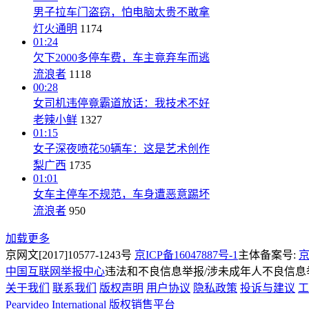
男子拉车门盗窃，怕电脑太贵不敢拿
灯火通明
1174
01:24
欠下2000多停车费，车主竟弃车而逃
流浪者
1118
00:28
女司机违停竟霸道放话：我技术不好
老辣小鲜
1327
01:15
女子深夜喷花50辆车：这是艺术创作
梨广西
1735
01:01
女车主停车不规范，车身遭恶意踢坏
流浪者
950
加载更多
京网文[2017]10577-1243号
京ICP备16047887号-1
主体备案号:
京
中国互联网举报中心
违法和不良信息举报/涉未成年人不良信息举报
关于我们
联系我们
版权声明
用户协议
隐私政策
投诉与建议
工
Pearvideo International
版权销售平台