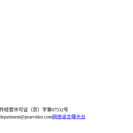
作经营许可证（京）字第07532号
artment@pearvideo.com
网络谣言曝光台