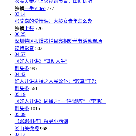
农民夫妻为上央视录节目，田间练唱
独播
一手Video
777
03:14
张艾嘉的爱情课：大龄女青年怎么办
独播
上镜
726
00:25
深圳特区报爆款栏目亮相粉丝节活动现场
读特影音
502
04:57
《好人开讲》“舞动人生”
荆头条
997
04:42
好人开讲周播之人民公仆：“较真”干部
荆头条
561
05:19
《好人开讲》周播之“一‘呼’即应” （李艳）
荆头条
1015
05:09
【聊聊桐梓】探寻小西湖
娄山关微视
968
02:13