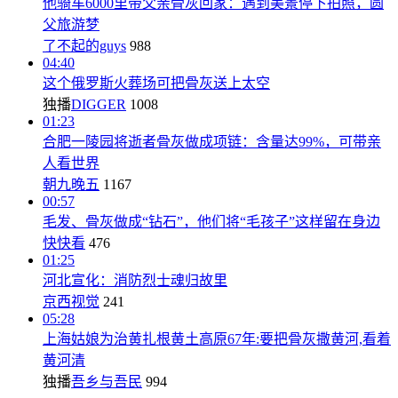
他骑车6000里带父亲骨灰回家：遇到美景停下拍照，圆
父旅游梦
了不起的guys
988
04:40
这个俄罗斯火葬场可把骨灰送上太空
独播
DIGGER
1008
01:23
合肥一陵园将逝者骨灰做成项链：含量达99%，可带亲
人看世界
朝九晚五
1167
00:57
毛发、骨灰做成“钻石”，他们将“毛孩子”这样留在身边
快快看
476
01:25
河北宣化：消防烈士魂归故里
京西视觉
241
05:28
上海姑娘为治黄扎根黄土高原67年:要把骨灰撒黄河,看着
黄河清
独播
吾乡与吾民
994