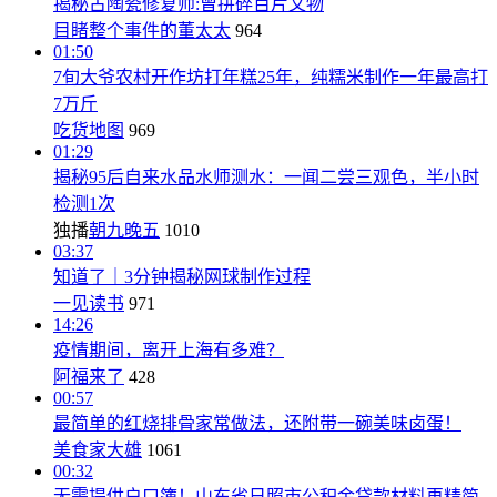
揭秘古陶瓷修复师:曾拼碎百片文物
目睹整个事件的董太太
964
01:50
7旬大爷农村开作坊打年糕25年，纯糯米制作一年最高打
7万斤
吃货地图
969
01:29
揭秘95后自来水品水师测水：一闻二尝三观色，半小时
检测1次
独播
朝九晚五
1010
03:37
知道了｜3分钟揭秘网球制作过程
一见读书
971
14:26
疫情期间，离开上海有多难？
阿福来了
428
00:57
最简单的红烧排骨家常做法，还附带一碗美味卤蛋！
美食家大雄
1061
00:32
无需提供户口簿！山东省日照市公积金贷款材料再精简