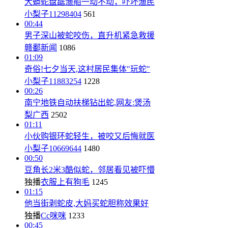
大蟒蛇盘踞渔船一动不动，吓坏渔民
小梨子11298404
561
00:44
男子深山被蛇咬伤，直升机紧急救援
赣鄱新闻
1086
01:09
奇俗!七夕当天,这村居民集体"玩蛇"
小梨子11883254
1228
00:26
南宁地铁自动扶梯钻出蛇,网友:煲汤
梨广西
2502
01:11
小伙购银环蛇轻生，被咬又后悔就医
小梨子10669644
1480
00:50
豆角长2米3酷似蛇，邻居看见被吓懵
独播
衣服上有狗毛
1245
01:15
他当街剥蛇皮,大妈买蛇胆称效果好
独播
Cc咪咪
1233
00:45