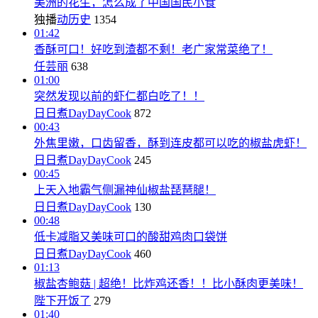
美洲的花生，怎么成了中国国民小食
独播
动历史
1354
01:42
香酥可口！好吃到渣都不剩！老广家常菜绝了！
任芸丽
638
01:00
突然发现以前的虾仁都白吃了！！
日日煮DayDayCook
872
00:43
外焦里嫩，口齿留香，酥到连皮都可以吃的椒盐虎虾！
日日煮DayDayCook
245
00:45
上天入地霸气侧漏神仙椒盐琵琶腿！
日日煮DayDayCook
130
00:48
低卡减脂又美味可口的酸甜鸡肉口袋饼
日日煮DayDayCook
460
01:13
椒盐杏鲍菇 | 超绝！比炸鸡还香！！比小酥肉更美味！
陛下开饭了
279
01:40