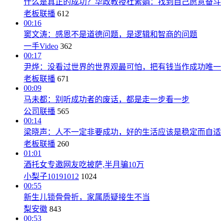
什么是真正的成功？华政教授杜素娟：找到自己愿意奋斗
老板联播
612
00:16
窦文涛：感恩不是道德问题，是逻辑和智商的问题
一手Video
362
00:17
尹烨：没看过世界的世界观最可怕，把有钱当作成功唯一
老板联播
671
00:09
马未都：别听成功者的废话，都是走一步看一步
公司联播
565
00:14
梁晓声：人不一定非要成功，好的生活应该是稳定而自适
老板联播
260
01:01
酒托女专邀网友吃披萨,半月骗10万
小梨子10191012
1024
00:55
新生儿锁骨骨折，家属质疑接生不当
梨安徽
843
00:53