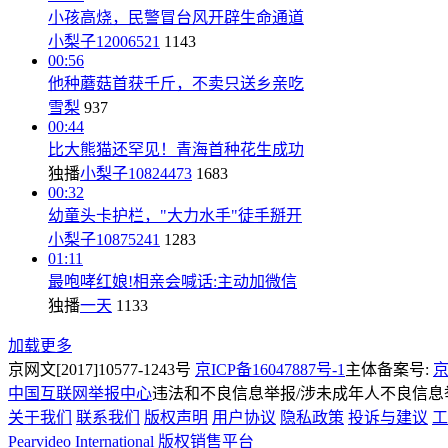
小孩高烧，民警冒台风开辟生命通道
小梨子12006521
1143
00:56
他种蘑菇首获千斤，不卖只送乡亲吃
雪梨
937
00:44
比大熊猫还罕见！青海首种花生成功
独播
小梨子10824473
1683
00:32
幼童头卡护栏，"大力水手"徒手掰开
小梨子10875241
1283
01:11
最咆哮红娘!相亲会喊话:主动加微信
独播
一天
1133
加载更多
京网文[2017]10577-1243号
京ICP备16047887号-1
主体备案号:
京
中国互联网举报中心
违法和不良信息举报/涉未成年人不良信息举报
关于我们
联系我们
版权声明
用户协议
隐私政策
投诉与建议
工
Pearvideo International
版权销售平台