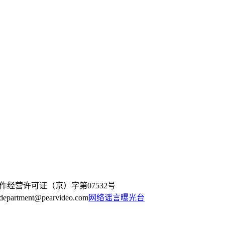
作经营许可证（京）字第07532号
artment@pearvideo.com
网络谣言曝光台