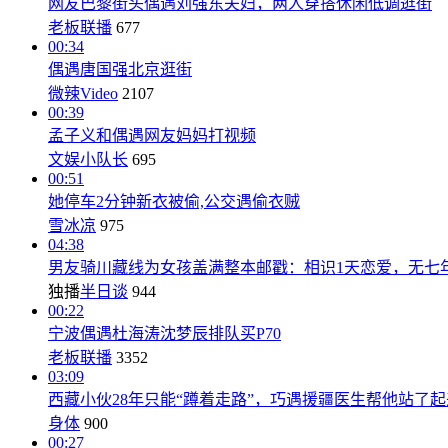
网友巴黎街头偶遇刘强东夫妇，两人穿搭休闲低调逛街
老板联播
677
00:34
偶遇唐国强北京逛街
微辣Video
2107
00:39
孟子义和偶遇网友妈妈打视频
文娱小队长
695
00:51
她停车2分钟新衣被偷,公交遇偷衣贼
雪冰凉
975
04:38
男友骑川藏线为女孩盖满整本邮戳：相识1天恋爱，无七
独播
半日谈
944
00:22
宁波偶遇杜海涛沈梦辰排队买P70
老板联播
3352
03:09
西藏小伙28年只能“蹲着走路”，巧遇援疆医生帮他站了起
身体
900
00:27