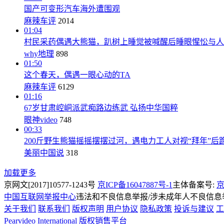
国产可变形汽车海外遭围观
麻辣车评
2014
01:04
村民采药偶遇大熊猫，趴树上睡觉被喊醒后睡眼惺忪与人
why地理
898
01:50
这个春天，偶遇一眼心动的TA
麻辣车评
6129
01:16
67岁甘肃崆峒派武痴路边练武 弘扬中华国粹
眼神video
748
00:33
200斤野生熊猫摇摇摆摆过河，遇电力工人对视“拜年”后
美丽中国说
318
加载更多
京网文[2017]10577-1243号
京ICP备16047887号-1
主体备案号:
京
中国互联网举报中心
违法和不良信息举报/涉未成年人不良信息举报
关于我们
联系我们
版权声明
用户协议
隐私政策
投诉与建议
工
Pearvideo International
版权销售平台