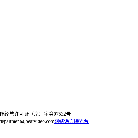
作经营许可证（京）字第07532号
artment@pearvideo.com
网络谣言曝光台