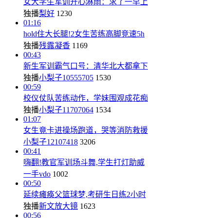
女大学生军训开心淋雨：求了一早上
独播
梨好
1230
01:16
hold住大长腿!2女生苦练高脚竞速5h
独播
残露凝香
1169
00:43
新生军训霸气口号：清华北大都拿下
独播
小梨子10555705
1530
00:59
校仪仗队苦练动作，学妹围观成花痴
独播
小梨子11707064
1534
01:07
女生竟卡进操场跑道，哭等消防救援
小梨子12107418
3206
00:41
嗨翻!教官军训场斗舞,学生打灯助威
一手vdo
1002
00:50
延续瘫痪父篮球梦,考研生日练2小时
独播
新文放大镜
1623
00:56