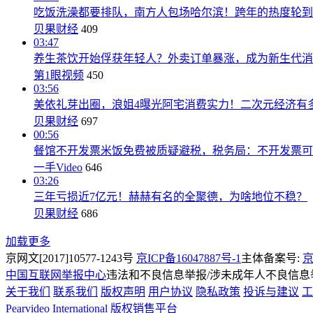
吃饭洗澡都要排队，南方人包场哈尔滨！跨年的热度轮到
贝果财经
409
03:47
养生茶饮开始俘获年轻人？外卖订单暴涨，成为新生代消
第1眼视频
450
03:56
美依礼芽出圈，浪姐4曝光阿宅消费实力！二次元经济有
贝果财经
697
00:56
餐馆不开发票米饭免费被质疑避税，税务局：不开发票可
一手Video
646
03:26
三年亏损近7亿元！赫赫有名的全聚德，为啥地位不稳？
贝果财经
686
加载更多
京网文[2017]10577-1243号
京ICP备16047887号-1
主体备案号:
京
中国互联网举报中心
违法和不良信息举报/涉未成年人不良信息举报
关于我们
联系我们
版权声明
用户协议
隐私政策
投诉与建议
工
Pearvideo International
版权销售平台