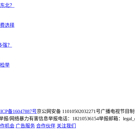
东北？
费选择
多强？
检举
ICP备16047887号
京公网安备 11010502032271号
广播电视节目制
/网络暴力有害信息举报电话：18210536154
举报邮箱：legal_dep
作机会
广告服务
合作伙伴
关注我们