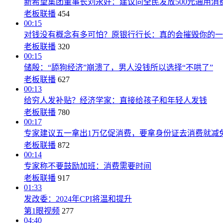
新希望集团董事长刘永好：建议向全民发放500元通用消
老板联播
454
00:15
对钱没有概念有多可怕？原银行行长：真的会摧毁你的一
老板联播
320
00:15
储殷：“舔狗经济”崩溃了，男人没钱所以选择“不哄了”
老板联播
627
00:13
给穷人发补贴？经济学家：直接给孩子和年轻人发钱
老板联播
780
00:17
专家建议五一拿出1万亿促消费，要拿身份证去消费就减免
老板联播
872
00:14
专家称不要鼓励加班：消费需要时间
老板联播
917
01:33
发改委：2024年CPI将温和提升
第1眼视频
277
04:40