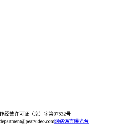
作经营许可证（京）字第07532号
artment@pearvideo.com
网络谣言曝光台