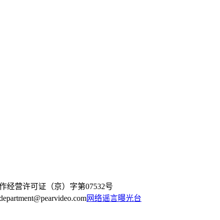
作经营许可证（京）字第07532号
artment@pearvideo.com
网络谣言曝光台