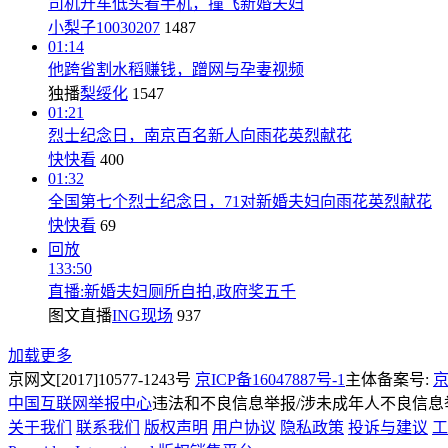
司机开车低头看手机，撞飞新婚夫妇
小梨子10030207
1487
01:14
他跨省割水稻赚钱，蹭网与孕妻视频
独播
梨绥化
1547
01:21
烈士纪念日，南京百名新人向雨花英烈献花
快快看
400
01:32
全国第七个烈士纪念日，71对新婚夫妇向雨花英烈献花
快快看
69
回放
133:50
直播:新婚夫妇厕所自拍,政府奖五千
图文直播
ING现场
937
加载更多
京网文[2017]10577-1243号
京ICP备16047887号-1
主体备案号:
京
中国互联网举报中心
违法和不良信息举报/涉未成年人不良信息举报
关于我们
联系我们
版权声明
用户协议
隐私政策
投诉与建议
工