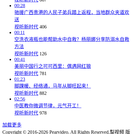
00:28
驰援广西贵港的人民子弟兵踏上返程，当地群众夹道欢
送
视听新时代
406
00:11
空洗衣液瓶也能帮助水中自救？杨丽娜分享防溺水自救
方法
视听新时代
126
00:41
美丽中国行之可可西里：偶遇网红狼
视听新时代
781
01:23
脚踝暖、经络通，马年从脚旺起来！
视听新时代
882
02:56
中医教你微调节律，元气开工！
视听新时代
978
加载更多
Copyright © 2016-2026 Pearvideo. All Rights Reserved.
梨视频 版