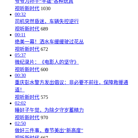
爷爷为孙子“手搓”各种玩具
视听新时代
1030
00:32
司机突然昏迷，车辆失控逆行
视听新时代
689
00:11
绝美一幕！洒水车缓缓驶过花丛
视听新时代
672
05:37
微纪录片：《电影人的坚守》
视听新时代
600
00:30
重庆彭水警方发出倡议：非必要不前往，保障救援通
道！
视听新时代
575
02:02
睡好子午觉，为除夕守岁蓄精力
视听新时代
970
02:50
做好三件事，春节美出“新高度”
视听新时代
667