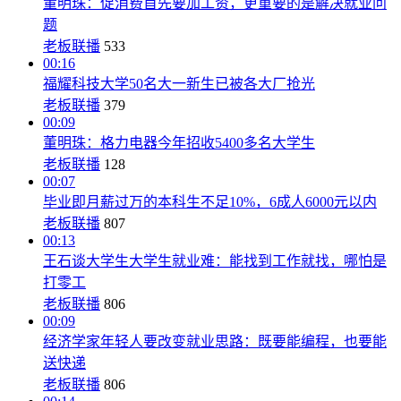
董明珠：促消费首先要加工资，更重要的是解决就业问
题
老板联播
533
00:16
福耀科技大学50名大一新生已被各大厂抢光
老板联播
379
00:09
董明珠：格力电器今年招收5400多名大学生
老板联播
128
00:07
毕业即月薪过万的本科生不足10%，6成人6000元以内
老板联播
807
00:13
王石谈大学生大学生就业难：能找到工作就找，哪怕是
打零工
老板联播
806
00:09
经济学家年轻人要改变就业思路：既要能编程，也要能
送快递
老板联播
806