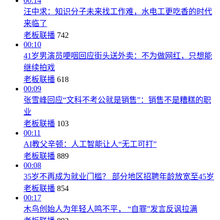
00:14
汪中求：知识分子未来找工作难，水电工更吃香的时代
来临了
老板联播
742
00:10
41岁男演员哽咽回应街头送外卖：不为做网红，只想能
继续拍戏
老板联播
618
00:09
张雪峰回应“文科不考公就是销售”：销售不是糟糕的职
业
老板联播
103
00:11
AI教父辛顿：人工智能让人“无工可打”
老板联播
889
00:08
35岁不再成为就业门槛？ 部分地区招聘年龄放宽至45岁
老板联播
854
00:17
木鸟创始人为年轻人鸣不平， “自罪”发言反讽拉满