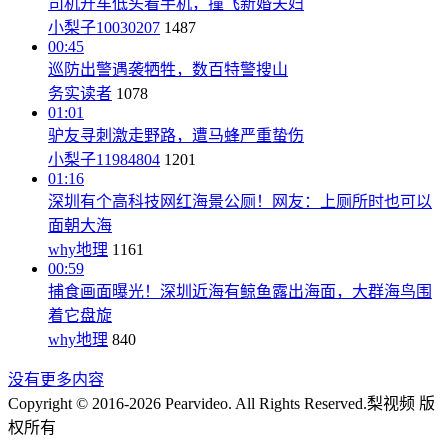
司机开车低头看手机，撞飞新婚夫妇
小梨子10030207
1487
00:45
巡防出警遇袭牺牲，数百特警搜山
务实读者
1078
01:01
驴友寻刺激走野路，遭马蜂严重蛰伤
小梨子11984804
1201
01:16
深圳有个高科技网红海景公厕！网友：上厕所时也可以
面朝大海
why地理
1161
00:59
捕食画面曝光！深圳近海有鲸鱼露出海面，大群海鸟围
着它盘旋
why地理
840
没有更多内容
Copyright © 2016-2026 Pearvideo. All Rights Reserved.
梨视频 版
权所有