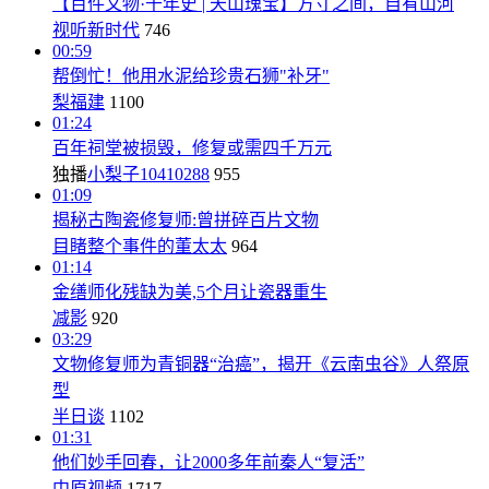
【百件文物·千年史 | 天山瑰宝】方寸之间，自有山河
视听新时代
746
00:59
帮倒忙！他用水泥给珍贵石狮"补牙"
梨福建
1100
01:24
百年祠堂被损毁，修复或需四千万元
独播
小梨子10410288
955
01:09
揭秘古陶瓷修复师:曾拼碎百片文物
目睹整个事件的董太太
964
01:14
金缮师化残缺为美,5个月让瓷器重生
减影
920
03:29
文物修复师为青铜器“治癌”，揭开《云南虫谷》人祭原
型
半日谈
1102
01:31
他们妙手回春，让2000多年前秦人“复活”
中原视频
1717