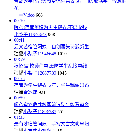
青岛大学宿管大爷身体异常去世，门房放满学生悼念鲜
花
一手Video
668
00:50
暖心!宿管阿姨为男生缝衣:不忍收钱
小梨子11946648
968
00:41
最文艺宿管阿姨！自创藏头诗迎新生
独播
小梨子11946648
1010
00:59
狠招!高校锁住电源:防学生乱接电线
独播
小梨子12087739
1045
00:55
宿管为学生缝衣12年，学生称像妈妈
独播
雪冰凉
921
00:59
暖心宿管收养校园流浪狗：能看宿舍
独播
小梨子11896787
551
01:33
最有才宿管阿姨！手写文言文劝早归
独播
小布的小视频
1115