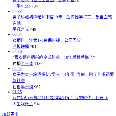
一手Video
784
03:22
男子珍藏初中老师书信19年：后悔辍学打工，想当面感
谢她
平凡之光
748
00:54
女销售一年卖170台保时捷，公司回应
老板联播
704
04:36
“喜欢相声把兴趣变成职业，10年后我后悔了”
独播
半日谈
1186
04:54
女子为卖一箱酒喝趴7男人：4年买4套房，除了能喝还要
能社交
独播
半日谈
967
01:25
八旬奶奶卖墓地月月是销售冠军：我的时代，我要飞
人生我做主
514
加载更多