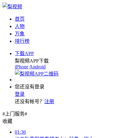
首页
人物
万象
排行榜
下载APP
梨视频APP下载
iPhone
Android
您还没有登录
登录
还没有帐号？
注册
#上门服务#
收藏
01:36