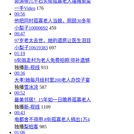
郭涛带儿子石头帮孤寡老人摆摊卖菜
一手Video
176
00:56
他把同村孤寡老人当娘，照顾30多年
小梨子10000692
459
00:47
97岁老太去世，她的遗愿让医生泪目
小梨子10619383
697
01:19
6旬翁走村为老人免费拍照:弥补遗憾
独播
新-视线
933
00:36
大孝!她每月给村里200老人办饺子宴
独播
雪冰凉
587
00:52
最美邻居！15年如一日赡养孤寡老人
独播
新-视线
1109
00:43
电都舍不得用,8旬孤寡老人捐出1万4
独播
梨拍客
985
01:06