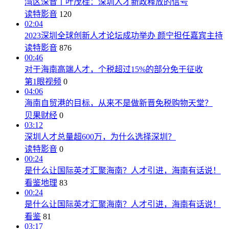
湾区深音丨叶茂桂：深圳人才新政释放的信号
读特影音
120
02:04
2023深圳全球创新人才论坛成功举办 颜宁担任嘉宾主持
读特影音
876
00:46
对于海南高端人才，个税超过15%的部分免于征收
第1眼视频
0
04:06
海南自贸港的目标，从来不是做新晋免税购物天堂？
贝果财经
0
03:12
深圳人才总量超600万，为什么选择深圳？
读特影音
0
00:24
是什么让国际英才汇聚海南？人才引进，海南有话说！
看鉴地理
83
00:24
是什么让国际英才汇聚海南？人才引进，海南有话说！
看鉴
81
03:17