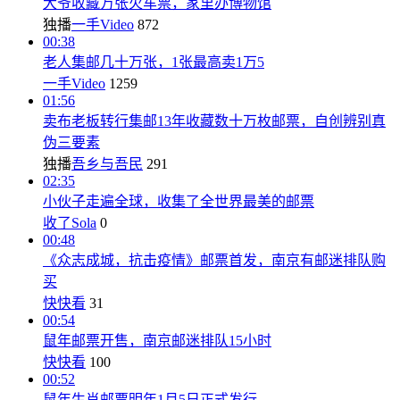
大爷收藏万张火车票，家里办博物馆
独播
一手Video
872
00:38
老人集邮几十万张，1张最高卖1万5
一手Video
1259
01:56
卖布老板转行集邮13年收藏数十万枚邮票，自创辨别真
伪三要素
独播
吾乡与吾民
291
02:35
小伙子走遍全球，收集了全世界最美的邮票
收了Sola
0
00:48
《众志成城，抗击疫情》邮票首发，南京有邮迷排队购
买
快快看
31
00:54
鼠年邮票开售，南京邮迷排队15小时
快快看
100
00:52
鼠年生肖邮票明年1月5日正式发行