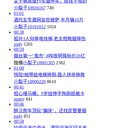
女子竟高速行车道停车，给孩子喂奶
小梨子10926167
749
01:01
酒托女专邀网友吃披萨,半月骗10万
小梨子10191012
1024
00:38
祖孙3人仰摔电扶梯,老太相救腿摔伤
zqdy
1201
00:59
烟台第一"鬼市",8吨夜明珠标价26亿
独播
小梨子10001305
2382
01:08
惊险!她带娃电梯摔倒,路人拼命施救
小梨子10000220
8610
00:41
担心堵马桶，9岁娃伸手掏厕纸被卡
sunny
841
00:46
醉汉爬车顶玩"蹦床"，还找民警要烟
zqdy
851
00:58
姑侄风浪中游泳，漂到深海区回不来