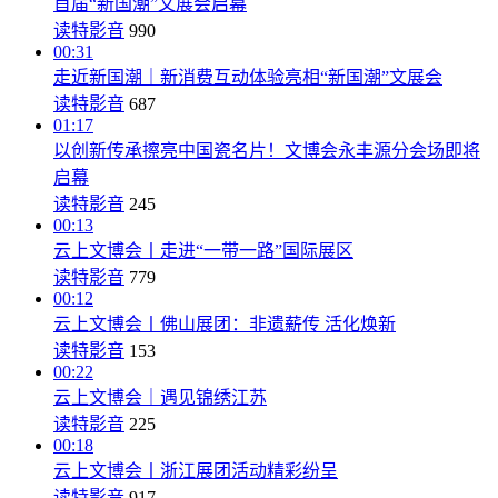
首届“新国潮”文展会启幕
读特影音
990
00:31
走近新国潮｜新消费互动体验亮相“新国潮”文展会
读特影音
687
01:17
以创新传承擦亮中国瓷名片！文博会永丰源分会场即将
启幕
读特影音
245
00:13
云上文博会丨走进“一带一路”国际展区
读特影音
779
00:12
云上文博会丨佛山展团：非遗薪传 活化焕新
读特影音
153
00:22
云上文博会｜遇见锦绣江苏
读特影音
225
00:18
云上文博会丨浙江展团活动精彩纷呈
读特影音
917