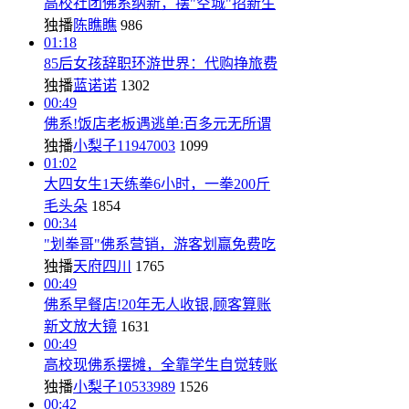
高校社团佛系纳新，摆"空城"招新生
独播
陈瞧瞧
986
01:18
85后女孩辞职环游世界：代购挣旅费
独播
蓝诺诺
1302
00:49
佛系!饭店老板遇逃单:百多元无所谓
独播
小梨子11947003
1099
01:02
大四女生1天练拳6小时，一拳200斤
毛头朵
1854
00:34
"划拳哥"佛系营销，游客划赢免费吃
独播
天府四川
1765
00:49
佛系早餐店!20年无人收银,顾客算账
新文放大镜
1631
00:49
高校现佛系摆摊，全靠学生自觉转账
独播
小梨子10533989
1526
00:42