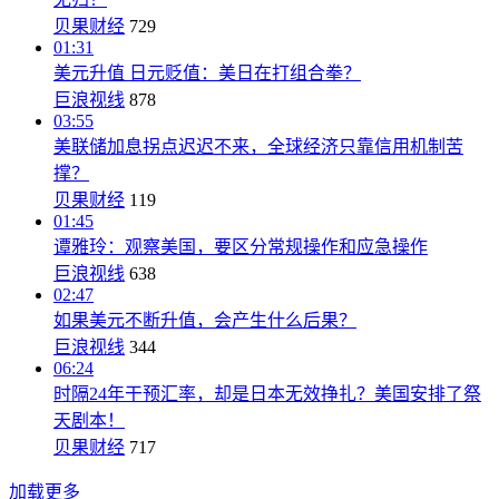
贝果财经
729
01:31
美元升值 日元贬值：美日在打组合拳？
巨浪视线
878
03:55
美联储加息拐点迟迟不来，全球经济只靠信用机制苦
撑？
贝果财经
119
01:45
谭雅玲：观察美国，要区分常规操作和应急操作
巨浪视线
638
02:47
如果美元不断升值，会产生什么后果？
巨浪视线
344
06:24
时隔24年干预汇率，却是日本无效挣扎？美国安排了祭
天剧本！
贝果财经
717
加载更多