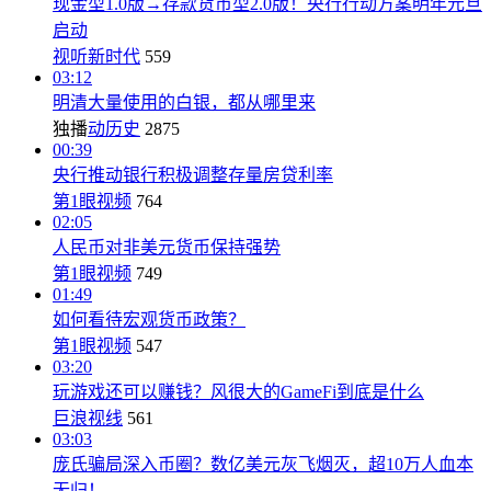
现金型1.0版→存款货币型2.0版！央行行动方案明年元旦
启动
视听新时代
559
03:12
明清大量使用的白银，都从哪里来
独播
动历史
2875
00:39
央行推动银行积极调整存量房贷利率
第1眼视频
764
02:05
人民币对非美元货币保持强势
第1眼视频
749
01:49
如何看待宏观货币政策？
第1眼视频
547
03:20
玩游戏还可以赚钱？风很大的GameFi到底是什么
巨浪视线
561
03:03
庞氏骗局深入币圈？数亿美元灰飞烟灭，超10万人血本
无归！