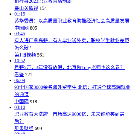
桐梓县2023职业教育活动周
娄山关微视
154
01:15
苏华委员：以高质量职业教育助推经济社会高质量发展
中国网
805
03:45
有人进厂拿高薪，有人毕业送外卖，职校学生就业差距
怎么破？
第1眼视频
561
10:52
月薪5万，3年没有放假，北京做Tony老师也这么卷？
看鉴
721
06:09
93个国家3000余名海外留学生 北信：打通全球高端就业
的通道
中国网
918
03:10
职业教育大洗牌！市场高达9000亿，未来谁能笑到最
后？
贝果财经
699