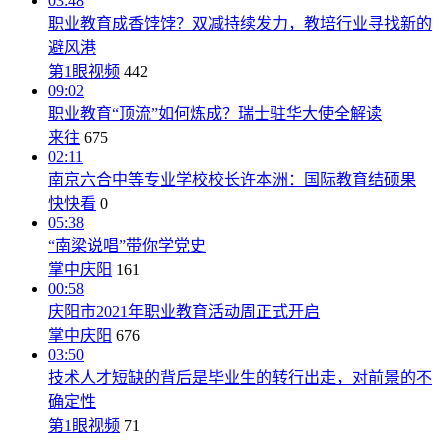
03:48
职业教育成香饽饽？双减持续发力，教培行业寻找新的
避风港
第1眼视频
442
09:02
职业教育“顶流”如何炼成？瑞士驻华大使全解读
来往
675
02:11
南京六合中等专业学校校长许本洲：国际教育结硕果
快快看
0
05:38
“南梁说唱”带你学党史
掌中庆阳
161
00:58
庆阳市2021年职业教育活动周正式开启
掌中庆阳
676
03:50
技术人才短缺的背后是毕业生的转行出走，对前景的不
确定性
第1眼视频
71