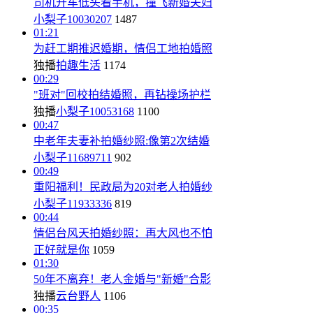
司机开车低头看手机，撞飞新婚夫妇
小梨子10030207
1487
01:21
为赶工期推迟婚期，情侣工地拍婚照
独播
拍趣生活
1174
00:29
"班对"回校拍结婚照，再钻操场护栏
独播
小梨子10053168
1100
00:47
中老年夫妻补拍婚纱照:像第2次结婚
小梨子11689711
902
00:49
重阳福利！民政局为20对老人拍婚纱
小梨子11933336
819
00:44
情侣台风天拍婚纱照：再大风也不怕
正好就是你
1059
01:30
50年不离弃！老人金婚与"新婚"合影
独播
云台野人
1106
00:35