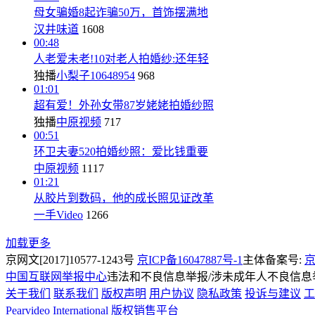
母女骗婚8起诈骗50万，首饰摆满地
汉井味道
1608
00:48
人老爱未老!10对老人拍婚纱:还年轻
独播
小梨子10648954
968
01:01
超有爱！外孙女带87岁姥姥拍婚纱照
独播
中原视频
717
00:51
环卫夫妻520拍婚纱照：爱比钱重要
中原视频
1117
01:21
从胶片到数码，他的成长照见证改革
一手Video
1266
加载更多
京网文[2017]10577-1243号
京ICP备16047887号-1
主体备案号:
京
中国互联网举报中心
违法和不良信息举报/涉未成年人不良信息举报
关于我们
联系我们
版权声明
用户协议
隐私政策
投诉与建议
工
Pearvideo International
版权销售平台