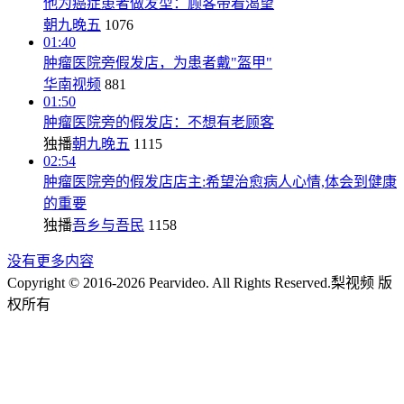
他为癌症患者做发型：顾客带着渴望
朝九晚五
1076
01:40
肿瘤医院旁假发店，为患者戴"盔甲"
华南视频
881
01:50
肿瘤医院旁的假发店：不想有老顾客
独播
朝九晚五
1115
02:54
肿瘤医院旁的假发店店主:希望治愈病人心情,体会到健康
的重要
独播
吾乡与吾民
1158
没有更多内容
Copyright © 2016-2026 Pearvideo. All Rights Reserved.
梨视频 版
权所有