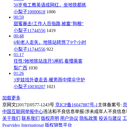
50岁电工教英语成网红，坐地铁都练
小梨子10000618
1006
00:59
甜蜜暴击!工作人员指路,被塞"狗粮"
小梨子11744556
1419
00:48
6旬老人走失，地铁站转悠了9个小时
小梨子11744556
922
01:17
任性?她地铁站连开5闸机,看懵乘客
梨广西
1030
01:26
3岁娃找外婆走丢,暖男雨中撑伞守护
小梨子10030207
1021
加载更多
京网文[2017]10577-1243号
京ICP备16047887号-1
主体备案号:
京
中国互联网举报中心
违法和不良信息举报/涉未成年人不良信息举报
关于我们
联系我们
版权声明
用户协议
隐私政策
投诉与建议
工
Pearvideo International
版权销售平台