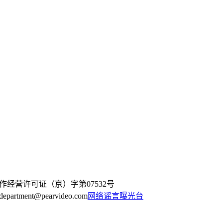
作经营许可证（京）字第07532号
artment@pearvideo.com
网络谣言曝光台