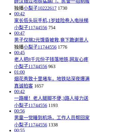
醉汉错过地铁猛踹门，民警一招制服
独播
小梨子10222617
1730
00:42
家长低头玩手机,1岁娃险卷入电扶梯
小梨子11744556
754
00:47
男子仅揣2元饿昏被救,竟下跪谢恩人
独播
小梨子11744556
1776
00:45
老人把8千元份子钱落地铁,网友心疼
小梨子11744556
963
01:00
烟花秀致十里堵车，地铁站深夜爆满
真诚拍客
1657
00:42
一路暖！老人腿脚不便,3路人接力送
小梨子11744556
1193
00:56
男童一觉睡到机场，工作人员帮回家
小梨子11744556
1338
00:55