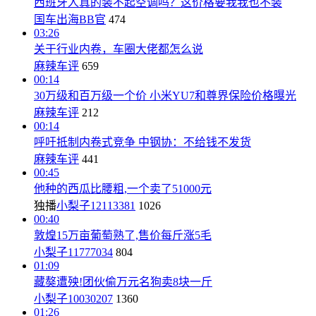
西班牙人真的装不起空调吗？这价格要我我也不装
国车出海BB官
474
03:26
关于行业内卷，车圈大佬都怎么说
麻辣车评
659
00:14
30万级和百万级一个价 小米YU7和尊界保险价格曝光
麻辣车评
212
00:14
呼吁抵制内卷式竞争 中钢协：不给钱不发货
麻辣车评
441
00:45
他种的西瓜比腰粗,一个卖了51000元
独播
小梨子12113381
1026
00:40
敦煌15万亩葡萄熟了,售价每斤涨5毛
小梨子11777034
804
01:09
藏獒遭殃!团伙偷万元名狗卖8块一斤
小梨子10030207
1360
01:26