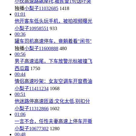
小伙高速路飙摩托,被民警1句话吓哭
独播
小梨子11032685
1418
01:01
他开客车低头玩手机，被拍视频曝光
小梨子10958551
933
00:36
罐车司机高速停车，竟躺着看"闲书"
独播
小梨子11600888
480
00:56
男子高速追尾，下车放警示标被撞飞
西瓜霜
1750
00:44
情侣高速吵架：女友空调车开窗费油
小梨子11411234
1068
00:51
他迷路停高速匝道:文化太低,别扣分
小梨子11312866
1602
01:06
一言不合，任性夫妻高速上停车开撕
小梨子10677302
1280
00:48