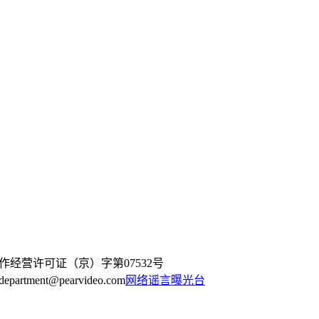
作经营许可证（京）字第07532号
artment@pearvideo.com
网络谣言曝光台