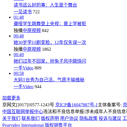
读书这么好的事：人生是个舞台
一见读书
722
01:48
聋哑学生跳舞登上央视：曾上学被拒
独播
中原视频
842
00:48
她30岁学川剧变脸，12年仅失误一次
独播
中原视频
1862
00:49
她们过年不回家，扮兔子风中跳快闪
一手Video
809
00:58
大妈T台秀为自己活，气质不输维秘
一手Video
944
加载更多
京网文[2017]10577-1243号
京ICP备16047887号-1
主体备案号:
京
中国互联网举报中心
违法和不良信息举报/涉未成年人不良信息举报
关于我们
联系我们
版权声明
用户协议
隐私政策
投诉与建议
工
Pearvideo International
版权销售平台