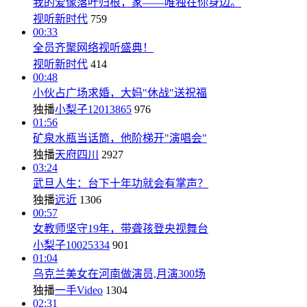
我的爱像落叶归根，家——唯独在你身边。
视听新时代
759
00:33
全员齐聚网络视听盛典！
视听新时代
414
00:48
小伙占广场求婚，大妈"休战"送祝福
独播
小梨子12013865
976
01:56
矿泉水瓶当话筒，他阶梯开"演唱会"
独播
天府四川
2927
03:24
武旦人生：台下十年功就会有掌声？
独播
远近
1306
00:57
女教师坚守19年，带聋孩登央视舞台
小梨子10025334
901
01:04
乌克兰美女在河南做演员,月演300场
独播
一手Video
1304
02:31