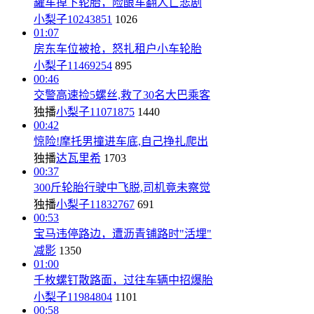
罐车掉下轮胎，险酿车翻人亡悲剧
小梨子10243851
1026
01:07
房东车位被抢，怒扎租户小车轮胎
小梨子11469254
895
00:46
交警高速捡5螺丝,救了30名大巴乘客
独播
小梨子11071875
1440
00:42
惊险!摩托男撞进车底,自己挣扎爬出
独播
达瓦里希
1703
00:37
300斤轮胎行驶中飞脱,司机竟未察觉
独播
小梨子11832767
691
00:53
宝马违停路边，遭沥青铺路时"活埋"
减影
1350
01:00
千枚螺钉散路面，过往车辆中招爆胎
小梨子11984804
1101
00:58