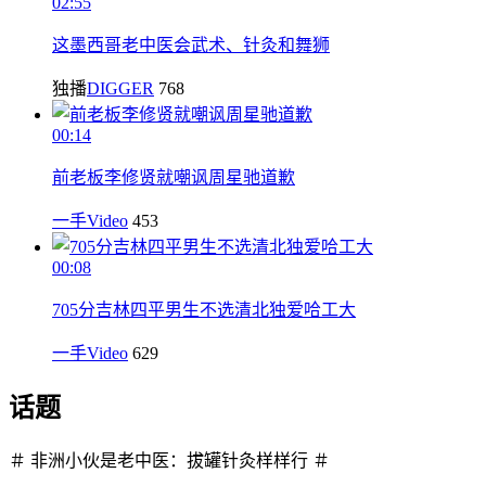
02:55
这墨西哥老中医会武术、针灸和舞狮
独播
DIGGER
768
00:14
前老板李修贤就嘲讽周星驰道歉
一手Video
453
00:08
705分吉林四平男生不选清北独爱哈工大
一手Video
629
话题
＃ 非洲小伙是老中医：拔罐针灸样样行 ＃