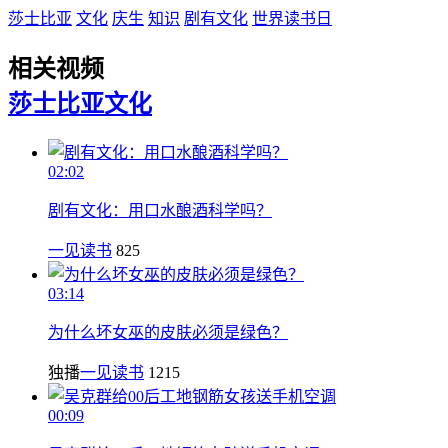
莎士比亚
文化
庆生
知识
剧有文化
世界读书日
相关视频
莎士比亚
文化
02:02
剧有文化：用口水酿酒科学吗？
一见读书
825
03:14
为什么坏女巫的皮肤必须是绿色？
独播
一见读书
1215
00:09