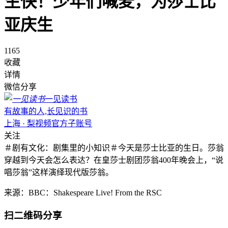
生快！少年们喊麦，为莎士比
亚庆生
1165
收藏
详情
微信分享
一见读书
有故事的人,长见识的书
上海 · 梨视频官方子账号
关注
＃剧有文化：剧集里的小知识＃今天是莎士比亚的生日。莎翁
穿越到今天会怎么表达？在皇莎士剧团莎翁400年晚会上，“说
唱莎翁”这样演绎现代版莎翁。
来源：BBC：Shakespeare Live! From the RSC
扫二维码分享