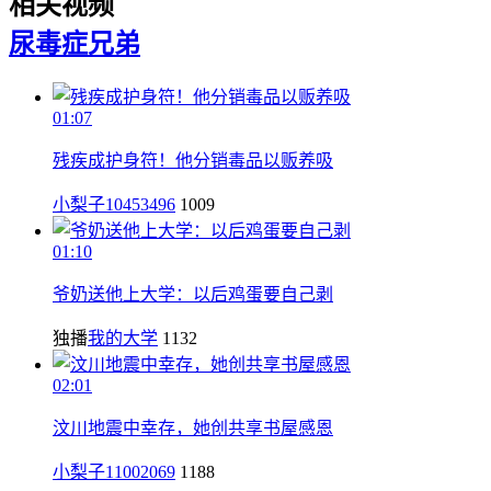
相关视频
尿毒症
兄弟
01:07
残疾成护身符！他分销毒品以贩养吸
小梨子10453496
1009
01:10
爷奶送他上大学：以后鸡蛋要自己剥
独播
我的大学
1132
02:01
汶川地震中幸存，她创共享书屋感恩
小梨子11002069
1188