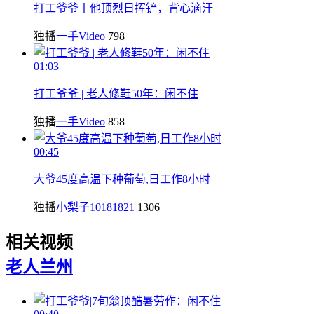
打工爷爷丨他顶烈日挥铲，背心滴汗
独播
一手Video
798
01:03
打工爷爷 | 老人修鞋50年：闲不住
独播
一手Video
858
00:45
大爷45度高温下种葡萄,日工作8小时
独播
小梨子10181821
1306
相关视频
老人
兰州