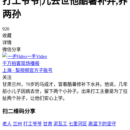
打工爷爷|儿去世他酷暑补井,养
两孙
920
收藏
详情
微信分享
一手Video
千万拍客现场播报
上海 · 梨视频官方子账号
关注
甘肃兰州，70岁的马成才，冒着酷暑修补下水井。他说，几年
前小儿子因病去世，留下两个小孙子。出来打工主要是为了拉
扯两个孙子，让他们安心上学。
扫二维码分享
老人
兰州
打工爷爷
甘肃
泥瓦工
七里河区
高温下的坚守