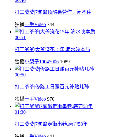
00:40
打工爷爷|7旬翁顶酷暑劳作：闲不住
独播
一手Video
744
00:51
打工爷爷|大爷浇花15年:滴水映本质
独播
小梨子10045006
1089
00:50
打工爷爷|修路工日赚百元补贴儿孙
独播
一手Video
970
01:30
打工爷爷|7旬翁走街串巷,磨刀58年
独播
一手Video
441