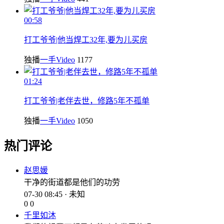
00:58
打工爷爷|他当焊工32年,要为儿买房
独播
一手Video
1177
01:24
打工爷爷|老伴去世，修路5年不孤单
独播
一手Video
1050
热门评论
赵思媛
干净的街道都是他们的功劳
07-30 08:45 · 未知
0
0
千里如沐