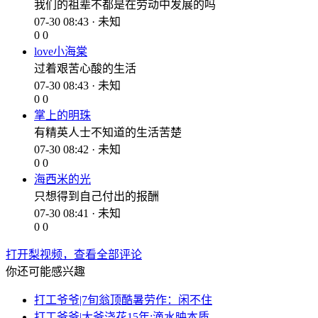
我们的祖辈不都是在劳动中发展的吗
07-30 08:43 · 未知
0
0
love小海棠
过着艰苦心酸的生活
07-30 08:43 · 未知
0
0
掌上的明珠
有精英人士不知道的生活苦楚
07-30 08:42 · 未知
0
0
海西米的光
只想得到自己付出的报酬
07-30 08:41 · 未知
0
0
打开梨视频，查看全部评论
你还可能感兴趣
打工爷爷|7旬翁顶酷暑劳作：闲不住
打工爷爷|大爷浇花15年:滴水映本质