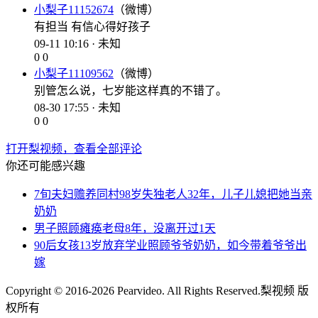
小梨子11152674
（微博）
有担当 有信心得好孩子
09-11 10:16 · 未知
0
0
小梨子11109562
（微博）
别管怎么说，七岁能这样真的不错了。
08-30 17:55 · 未知
0
0
打开梨视频，查看全部评论
你还可能感兴趣
7旬夫妇赡养同村98岁失独老人32年，儿子儿媳把她当亲
奶奶
男子照顾瘫痪老母8年，没离开过1天
90后女孩13岁放弃学业照顾爷爷奶奶，如今带着爷爷出
嫁
Copyright © 2016-2026 Pearvideo. All Rights Reserved.
梨视频 版
权所有