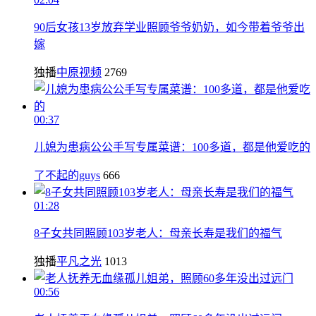
90后女孩13岁放弃学业照顾爷爷奶奶，如今带着爷爷出
嫁
独播
中原视频
2769
00:37
儿媳为患病公公手写专属菜谱：100多道，都是他爱吃的
了不起的guys
666
01:28
8子女共同照顾103岁老人：母亲长寿是我们的福气
独播
平凡之光
1013
00:56