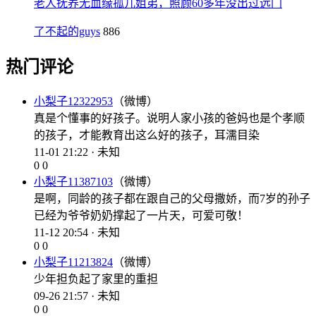
老人抚养无血缘孤儿姐弟，照顾60多年没出过远门
了不起的guys
886
热门评论
小梨子12322953
（微博）
真是个懂事的好孩子。说明人家小孩的爸妈也是个孝顺
的孩子，才能教育出这么好的孩子，耳濡目染
11-01 21:22 · 未知
0
0
小梨子11387103
（微博）
是啊，同龄的孩子都在跟自己的父母撒娇，而7岁的孙子
已经为爷爷奶奶撑起了一片天，可爱可敬！
11-12 20:54 · 未知
0
0
小梨子11213824
（微博）
少年担负起了家里的重担
09-26 21:57 · 未知
0
0