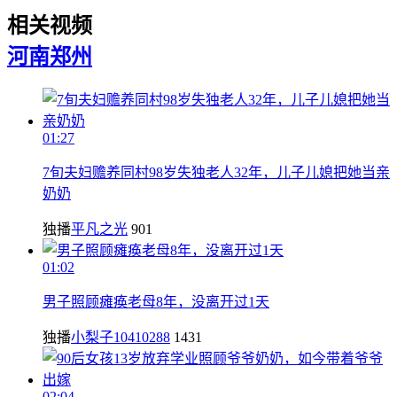
相关视频
河南
郑州
01:27
7旬夫妇赡养同村98岁失独老人32年，儿子儿媳把她当亲
奶奶
独播
平凡之光
901
01:02
男子照顾瘫痪老母8年，没离开过1天
独播
小梨子10410288
1431
02:04