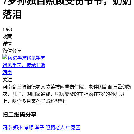
7岁孙独自照顾受伤爷爷，奶奶
落泪
1368
收藏
详情
微信分享
遇见手艺
遇见手艺，传承非遗
河南
关注
河南商丘陆银德老人装菜被砸重伤住院，老伴因高血压晕倒数
次，儿子儿媳回家筹钱，照顾爷爷的重担落在7岁的孙儿身
上，两个多月来孙子照料爷爷。
扫二维码分享
河南
郑州
孝顺
孝子
照顾老人
中原区