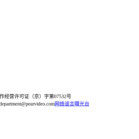
作经营许可证（京）字第07532号
artment@pearvideo.com
网络谣言曝光台