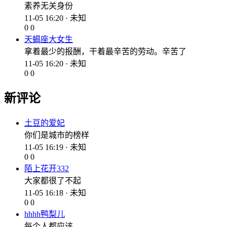
素养无关身份
11-05 16:20 · 未知
0
0
天蝎座大女生
拿着最少的报酬，干着最辛苦的劳动。辛苦了
11-05 16:20 · 未知
0
0
新评论
土豆的爱妃
你们是城市的榜样
11-05 16:19 · 未知
0
0
陌上花开332
大家都很了不起
11-05 16:18 · 未知
0
0
hhhh鸭梨儿
每个人都应该