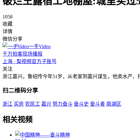
破烂王露宿工地棚屋:城里买过
1058
收藏
详情
微信分享
一手Video
千万拍客现场播报
上海 · 梨视频官方子账号
关注
浙江嘉兴，鲁绍传今年51岁，从老家到嘉兴谋生，他卖水产、
扫二维码分享
浙江
买房
农民工
嘉兴
努力奋斗
奋斗史
奋斗者
南湖区
相关视频