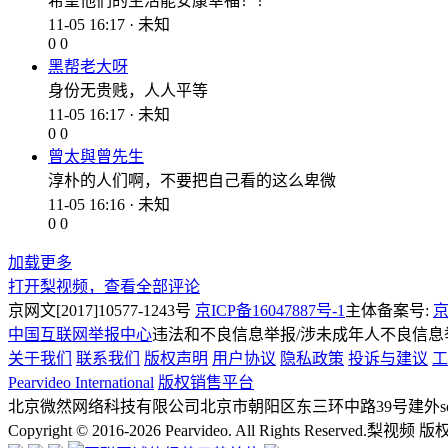
希望他们的生活能安康幸福！！
11-05 16:17 · 未知
0
0
黑帮老大呀
身份无贵贱，人人平等
11-05 16:17 · 未知
0
0
曾太與曾先生
淳朴的人们啊，不要把自己看的这么卑微
11-05 16:16 · 未知
0
0
加载更多
打开梨视频，查看全部评论
京网文[2017]10577-1243号
京ICP备16047887号-1
主体备案号:
京
中国互联网举报中心
违法和不良信息举报/涉未成年人不良信息举报
关于我们
联系我们
版权声明
用户协议
隐私政策
投诉与建议
工
Pearvideo International
版权销售平台
北京微然网络科技有限公司
北京市朝阳区东三环中路39号建外soh
Copyright © 2016-2026 Pearvideo. All Rights Reserved.
梨视频 版