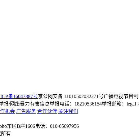
ICP备16047887号
京公网安备 11010502032271号
广播电视节目制
/网络暴力有害信息举报电话：18210536154
举报邮箱：legal_dep
作机会
广告服务
合作伙伴
关注我们
o东区B座1606
电话：010-65697956
权所有