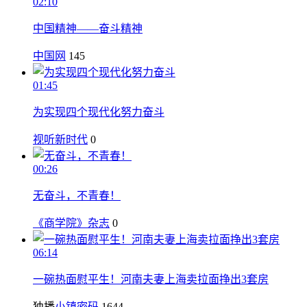
02:10
中国精神——奋斗精神
中国网
145
01:45
为实现四个现代化努力奋斗
视听新时代
0
00:26
无奋斗，不青春！
《商学院》杂志
0
06:14
一碗热面慰平生！河南夫妻上海卖拉面挣出3套房
独播
小镇密码
1644