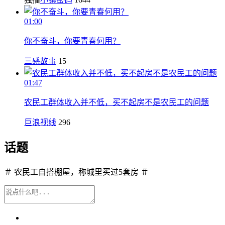
01:00
你不奋斗，你要青春何用？
三感故事
15
01:47
农民工群体收入并不低，买不起房不是农民工的问题
巨浪视线
296
话题
＃ 农民工自搭棚屋，称城里买过5套房 ＃