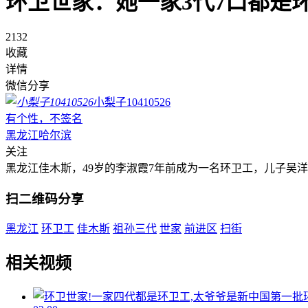
环卫世家：她一家3代7口都是
2132
收藏
详情
微信分享
小梨子10410526
有个性，不签名
黑龙江哈尔滨
关注
黑龙江佳木斯，49岁的李淑霞7年前成为一名环卫工，儿子吴
扫二维码分享
黑龙江
环卫工
佳木斯
祖孙三代
世家
前进区
扫街
相关视频