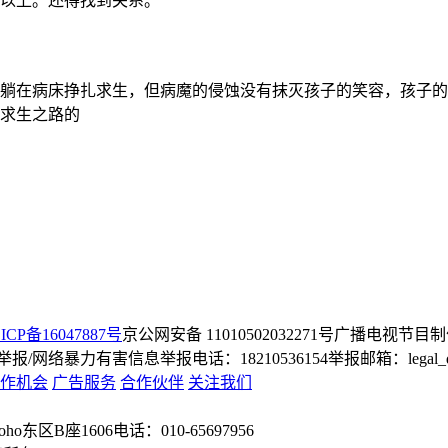
以上。还得找到关系。
却躺在病床挣扎求生，但病魔的侵蚀没有抹灭孩子的笑容，孩子
求生之路的
ICP备16047887号
京公网安备 11010502032271号
广播电视节目制
/网络暴力有害信息举报电话：18210536154
举报邮箱：legal_dep
作机会
广告服务
合作伙伴
关注我们
o东区B座1606
电话：010-65697956