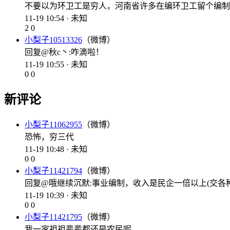
不要以为环卫工是穷人，河南省许多在编环卫工留个编制
11-19 10:54 · 未知
2
0
小梨子10513326
（微博）
回复@秋c丶:咋滴啦！
11-19 10:55 · 未知
0
0
新评论
小梨子11062955
（微博）
恐怖，穷三代
11-19 10:48 · 未知
0
0
小梨子11421794
（微博）
回复@哦继续沉默:事业编制，收入是民企一倍以上(交各
11-19 10:39 · 未知
0
0
小梨子11421795
（微博）
我一家祖祖辈辈都还是农民呢