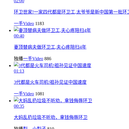
02:00
环卫世家!一家四代都是环卫工,太爷爷是新中国第一批环
一手Video
1183
00:40
妻顶替病夫做环卫工,夫心疼陪扫4年
独播
一手Video
886
01:13
3代都是火车司机!祖孙见证中国速度
一手Video
1081
00:35
大妈乱扔垃圾不听劝，拿钱侮辱环卫
独播
梨、小梨子
810