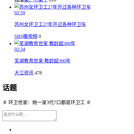
02:59
苏州女环卫工27年开过各种环卫车
SBS暖视频
0
02:34
芜湖教育世家 教龄超300年
大江资讯
478
话题
＃ 环卫世家：她一家3代7口都是环卫工 ＃