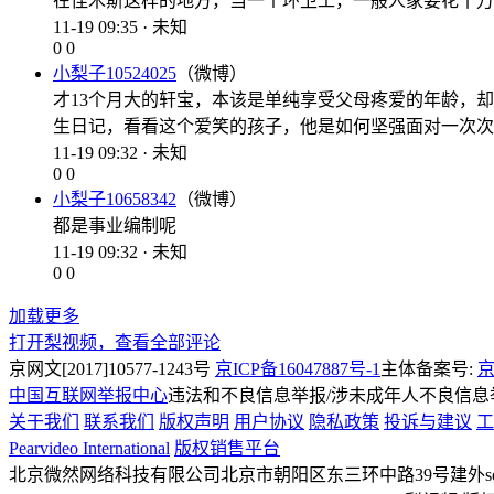
在佳木斯这样的地方，当一个环卫工，一般人家要花十万
11-19 09:35 · 未知
0
0
小梨子10524025
（微博）
才13个月大的轩宝，本该是单纯享受父母疼爱的年龄，
生日记，看看这个爱笑的孩子，他是如何坚强面对一次次
11-19 09:32 · 未知
0
0
小梨子10658342
（微博）
都是事业编制呢
11-19 09:32 · 未知
0
0
加载更多
打开梨视频，查看全部评论
京网文[2017]10577-1243号
京ICP备16047887号-1
主体备案号:
京
中国互联网举报中心
违法和不良信息举报/涉未成年人不良信息举报
关于我们
联系我们
版权声明
用户协议
隐私政策
投诉与建议
工
Pearvideo International
版权销售平台
北京微然网络科技有限公司
北京市朝阳区东三环中路39号建外soh