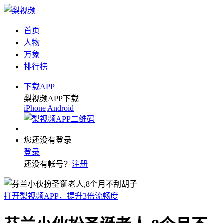
首页
人物
万象
排行榜
下载APP
梨视频APP下载
iPhone
Android
您还没有登录
登录
还没有帐号？
注册
打开梨视频APP，提升3倍流畅度