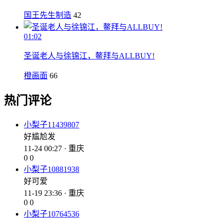
国王先生制造
42
01:02
圣诞老人与徐锦江，鳌拜与ALLBUY!
橙画面
66
热门评论
小梨子11439807
好尴尬发
11-24 00:27 · 重庆
0
0
小梨子10881938
好可爱
11-19 23:36 · 重庆
0
0
小梨子10764536