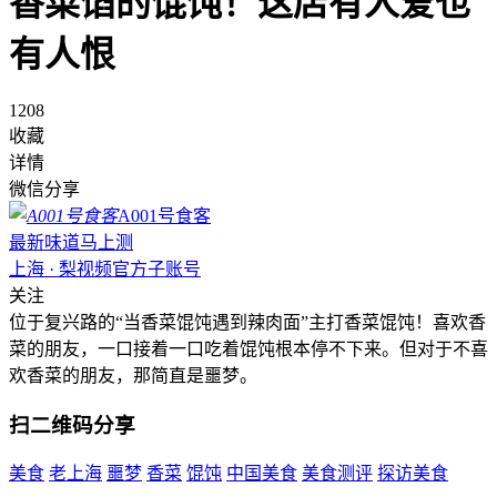
香菜馅的馄饨！这店有人爱也
有人恨
1208
收藏
详情
微信分享
A001号食客
最新味道马上测
上海 · 梨视频官方子账号
关注
位于复兴路的“当香菜馄饨遇到辣肉面”主打香菜馄饨！喜欢香
菜的朋友，一口接着一口吃着馄饨根本停不下来。但对于不喜
欢香菜的朋友，那简直是噩梦。
扫二维码分享
美食
老上海
噩梦
香菜
馄饨
中国美食
美食测评
探访美食