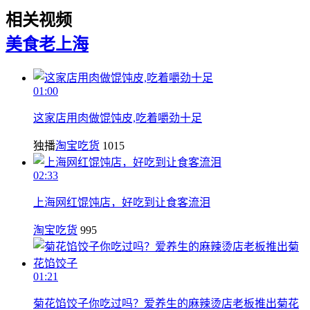
相关视频
美食
老上海
01:00
这家店用肉做馄饨皮,吃着嚼劲十足
独播
淘宝吃货
1015
02:33
上海网红馄饨店，好吃到让食客流泪
淘宝吃货
995
01:21
菊花馅饺子你吃过吗？爱养生的麻辣烫店老板推出菊花