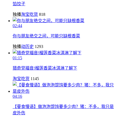
馅饺子
独播
淘宝吃货
818
02:44
你与朋友绝交之间，可能只缺根香菜
独播
动历史
1293
01:15
猎奇党福音!榴莲香菜冰淇淋了解下
淘宝吃货
1145
04:16
【曼食慢语】做泡泡馄饨要多少肉？猪：不多，我只是
皮外伤