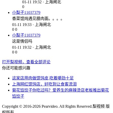
01-11 19:32 · 上海闸北
0
小梨子11037379
香菜馄炖遇见腊肉面。。。。
01-11 19:33 · 上海闸北
0
0
小梨子11037379
这是情侣吗
01-11 19:32 · 上海闸北
0
0
打开梨视频，查看全部评论
你还可能感兴趣
这家店用肉做馄饨皮,吃着嚼劲十足
上海网红馄饨店，好吃到让食客流泪
菊花馅饺子你吃过吗？爱养生的麻辣烫店老板推出菊花
馅饺子
Copyright © 2016-2026 Pearvideo. All Rights Reserved.
梨视频 版
权所有