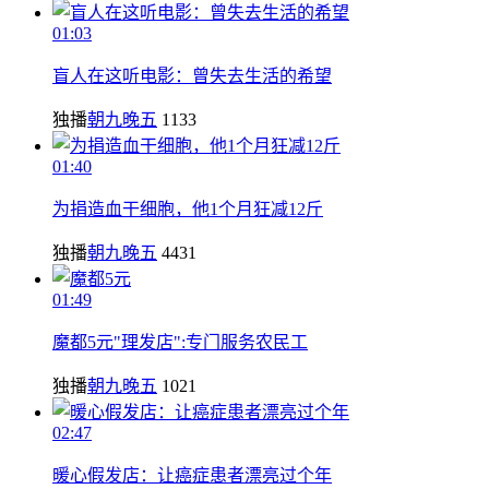
01:03
盲人在这听电影：曾失去生活的希望
独播
朝九晚五
1133
01:40
为捐造血干细胞，他1个月狂减12斤
独播
朝九晚五
4431
01:49
魔都5元"理发店":专门服务农民工
独播
朝九晚五
1021
02:47
暖心假发店：让癌症患者漂亮过个年