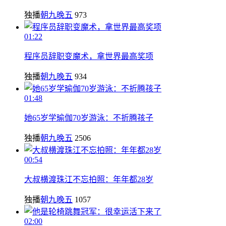
独播
朝九晚五
973
01:22
程序员辞职变魔术，拿世界最高奖项
独播
朝九晚五
934
01:48
她65岁学瑜伽70岁游泳：不折腾孩子
独播
朝九晚五
2506
00:54
大叔横渡珠江不忘拍照：年年都28岁
独播
朝九晚五
1057
02:00