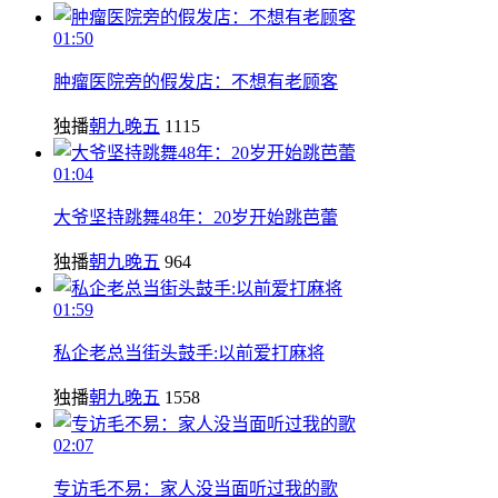
01:50
肿瘤医院旁的假发店：不想有老顾客
独播
朝九晚五
1115
01:04
大爷坚持跳舞48年：20岁开始跳芭蕾
独播
朝九晚五
964
01:59
私企老总当街头鼓手:以前爱打麻将
独播
朝九晚五
1558
02:07
专访毛不易：家人没当面听过我的歌