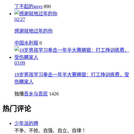
了不起的guys
890
02:27
感谢就地过年的你
中国水利报
0
03:09
19岁男孩学习拳击一年半大赛摘银：打工挣训练费，受
伤瞒家人
独播
吾乡与吾民
1426
热门评论
少年派的牌
不争、不抢、自强、自立、自律 ！