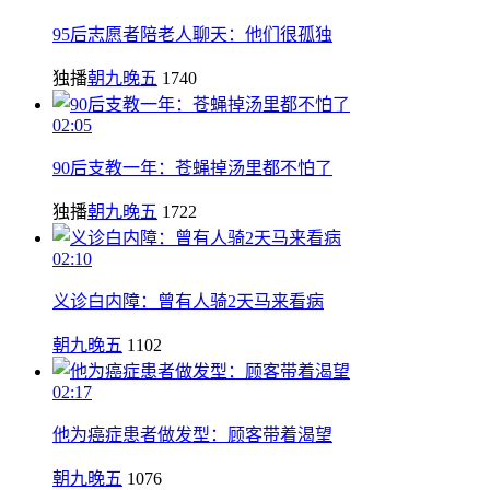
95后志愿者陪老人聊天：他们很孤独
独播
朝九晚五
1740
02:05
90后支教一年：苍蝇掉汤里都不怕了
独播
朝九晚五
1722
02:10
义诊白内障：曾有人骑2天马来看病
朝九晚五
1102
02:17
他为癌症患者做发型：顾客带着渴望
朝九晚五
1076