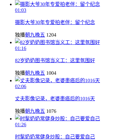
01:03
摄影大爷30年专爱拍老伴：留个纪念
独播
朝九晚五
1204
01:16
82岁奶奶图书馆当义工：这里氛围好
独播
朝九晚五
1004
02:06
丈夫影像记录，老婆患癌后的1016天
独播
朝九晚五
1076
01:26
时髦奶奶常健身炒股：自己要爱自己