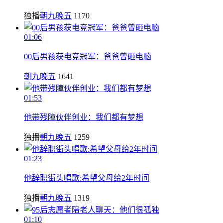
独播
朝九晚五
1170
01:06
00后男孩获电竞冠军：爸爸曾砸电脑
朝九晚五
1641
01:53
他带残障伙伴创业：我们都有梦想
独播
朝九晚五
1259
01:23
他辞职街头唱歌:希望父母给2年时间
独播
朝九晚五
1319
01:10