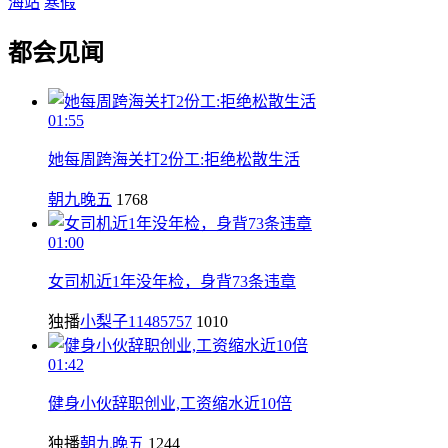
海站
寒假
都会见闻
01:55
她每周跨海关打2份工:拒绝松散生活
朝九晚五
1768
01:00
女司机近1年没年检，身背73条违章
独播
小梨子11485757
1010
01:42
健身小伙辞职创业,工资缩水近10倍
独播
朝九晚五
1244