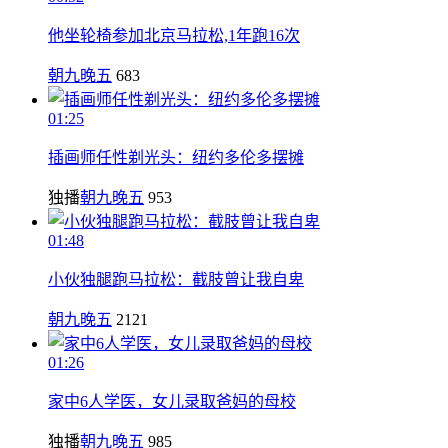
他坐轮椅参加北京马拉松,1年跑16次
朝九晚五
683
01:25
插画师任性剃光头：纽约多伦多摆摊
独播
朝九晚五
953
01:48
小伙独腿跑马拉松：截肢曾让我自卑
朝九晚五
2121
01:26
家中6人学医，女儿录取爸妈的母校
独播
朝九晚五
985