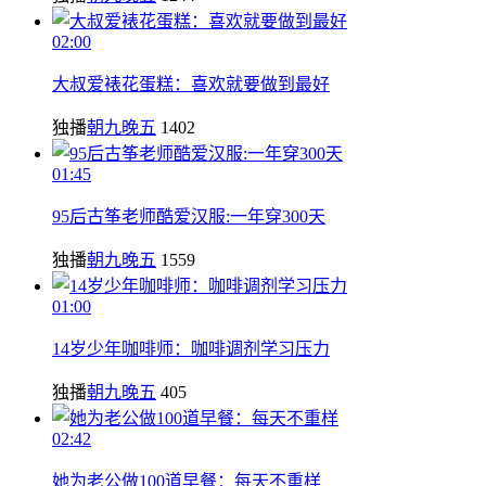
02:00
大叔爱裱花蛋糕：喜欢就要做到最好
独播
朝九晚五
1402
01:45
95后古筝老师酷爱汉服:一年穿300天
独播
朝九晚五
1559
01:00
14岁少年咖啡师：咖啡调剂学习压力
独播
朝九晚五
405
02:42
她为老公做100道早餐：每天不重样