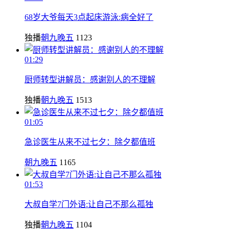
68岁大爷每天3点起床游泳:病全好了
独播
朝九晚五
1123
01:29
厨师转型讲解员：感谢别人的不理解
独播
朝九晚五
1513
01:05
急诊医生从来不过七夕：除夕都值班
朝九晚五
1165
01:53
大叔自学7门外语:让自己不那么孤独
独播
朝九晚五
1104