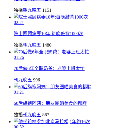
独播
朝九晚五
1151
02:21
院士照顾病妻10年:每晚敲背1000次
独播
朝九晚五
1480
01:26
70后做6年全职奶爸：老婆上班太忙
朝九晚五
996
01:21
60后旗袍阿姨：朋友圈晒美食的都胖
独播
朝九晚五
867
00:52