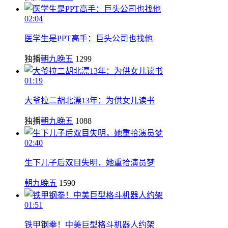
02:04
医学生是PPT高手：巨头公司也找他
独播
朝九晚五
1299
01:19
大爷拉二胡北漂13年：为供女儿读书
独播
朝九晚五
1088
02:40
生下儿子后双目失明，她重拾演员梦
朝九晚五
1590
01:51
铁甲钢拳！中美巨型格斗机器人约架