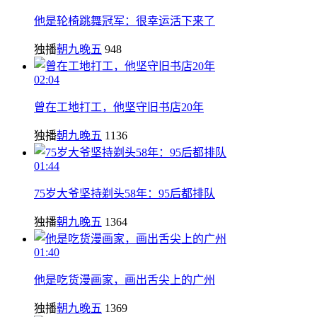
他是轮椅跳舞冠军：很幸运活下来了
独播
朝九晚五
948
02:04
曾在工地打工，他坚守旧书店20年
独播
朝九晚五
1136
01:44
75岁大爷坚持剃头58年：95后都排队
独播
朝九晚五
1364
01:40
他是吃货漫画家，画出舌尖上的广州
独播
朝九晚五
1369