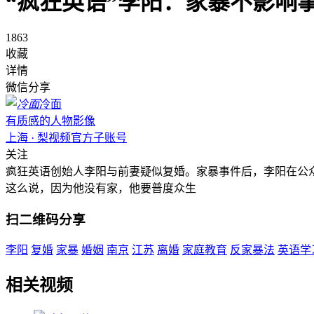
“疯狂英语”李阳：家暴不影响
1863
收藏
详情
微信分享
冷面
有质感的人物影像
上海 · 梨视频官方子账号
关注
疯狂英语创始人李阳与前妻疑似复婚。家暴事件后，李阳在公众
这么说，因为他没有家，他要普度众生
扫二维码分享
李阳
复婚
家暴
婚姻
南京
江苏
离婚
家庭教育
反家暴法
英语学
相关视频