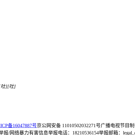
[吐]
[吐]
ICP备16047887号
京公网安备 11010502032271号
广播电视节目制
/网络暴力有害信息举报电话：18210536154
举报邮箱：legal_dep