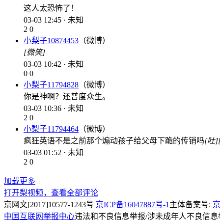
这人太恐怖了！
03-03 12:45 · 未知
2
0
小梨子10874453
（微博）
[微笑]
03-03 10:42 · 未知
0
0
小梨子11794828
（微博）
你是神啊？还普度众生。
03-03 10:36 · 未知
2
0
小梨子11794464
（微博）
疯狂英语不是之前那个煽动孩子给父母下跪的传销吗
[吐]
03-03 01:52 · 未知
2
0
加载更多
打开梨视频，查看全部评论
京网文[2017]10577-1243号
京ICP备16047887号-1
主体备案号:
京
中国互联网举报中心
违法和不良信息举报/涉未成年人不良信息举报