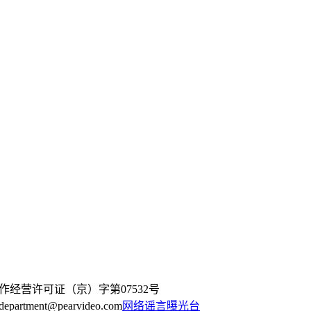
作经营许可证（京）字第07532号
artment@pearvideo.com
网络谣言曝光台