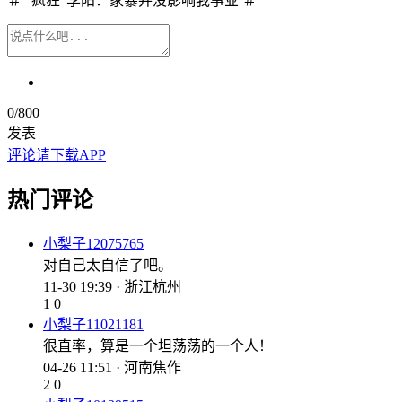
＃ “疯狂”李阳：家暴并没影响我事业 ＃
0
/800
发表
评论请下载APP
热门评论
小梨子12075765
对自己太自信了吧。
11-30 19:39 · 浙江杭州
1
0
小梨子11021181
很直率，算是一个坦荡荡的一个人！
04-26 11:51 · 河南焦作
2
0