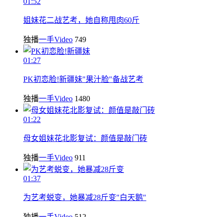
01:52
姐妹花二战艺考，她自称甩肉60斤
独播
一手Video
749
01:27
PK初恋脸!新疆妹"果汁脸"备战艺考
独播
一手Video
1480
01:22
母女姐妹花北影复试：颜值是敲门砖
独播
一手Video
911
01:37
为艺考蜕变，她暴减28斤变"白天鹅"
独播
一手Video
512