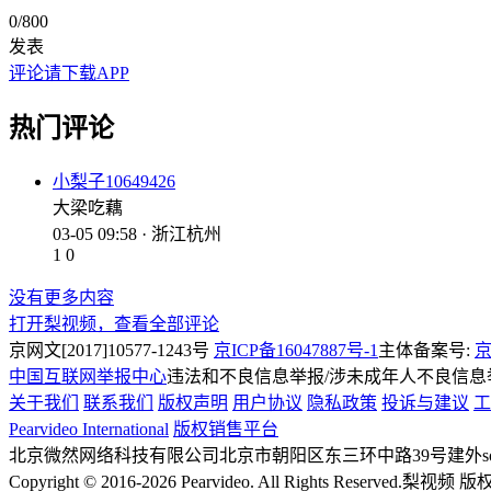
0
/800
发表
评论请下载APP
热门评论
小梨子10649426
大梁吃藕
03-05 09:58 · 浙江杭州
1
0
没有更多内容
打开梨视频，查看全部评论
京网文[2017]10577-1243号
京ICP备16047887号-1
主体备案号:
京
中国互联网举报中心
违法和不良信息举报/涉未成年人不良信息举报
关于我们
联系我们
版权声明
用户协议
隐私政策
投诉与建议
工
Pearvideo International
版权销售平台
北京微然网络科技有限公司
北京市朝阳区东三环中路39号建外soh
Copyright © 2016-2026 Pearvideo. All Rights Reserved.
梨视频 版