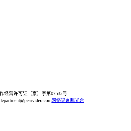
作经营许可证（京）字第07532号
artment@pearvideo.com
网络谣言曝光台