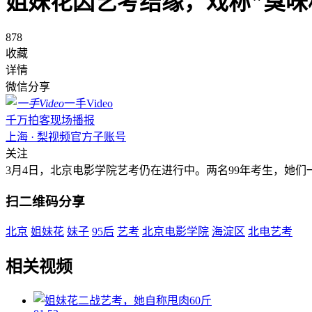
姐妹花因艺考结缘，戏称"臭味
878
收藏
详情
微信分享
一手Video
千万拍客现场播报
上海 · 梨视频官方子账号
关注
3月4日，北京电影学院艺考仍在进行中。两名99年考生，她
扫二维码分享
北京
姐妹花
妹子
95后
艺考
北京电影学院
海淀区
北电艺考
相关视频