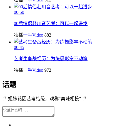
00:50
00后情侣赴川音艺考：可以一起进步
独播
一手Video
882
00:45
艺考生备战经历：为练摄影拿不动笔
独播
一手Video
972
话题
＃ 姐妹花因艺考结缘，戏称"臭味相投" ＃