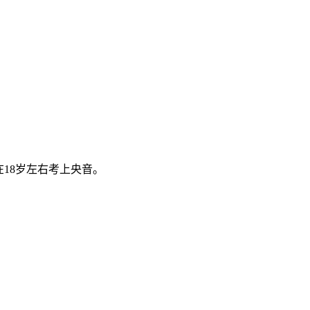
18岁左右考上央音。