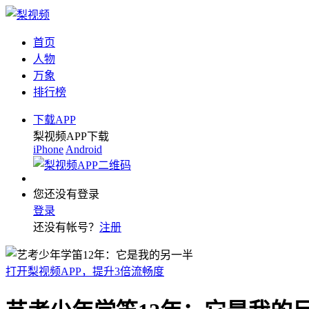
首页
人物
万象
排行榜
下载APP
梨视频APP下载
iPhone
Android
您还没有登录
登录
还没有帐号？
注册
打开梨视频APP，提升3倍流畅度